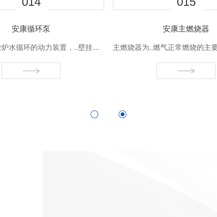
06
07
安康暖气片
安康钢制板式散热