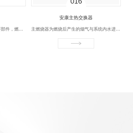
08
器
安康60圆低碳钢散热片