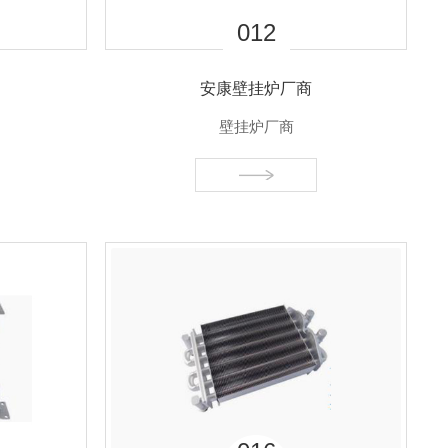
04
安康贝力菲壁挂炉
结构特点：有一个单管的主热交换器和一个板式热交换器。板换结构是一层热水一层冷水对流换热。洗浴时三通阀切换，走内循环的高温水在板换处将进来的自来水加热。换热效率高，由于储水容积较小，对出水温度的控制更为..;一旦产生结垢现象，板式热交换器可以清理，易于更换;控制系统相对复杂
壁挂炉L1PB型(分段板换式)