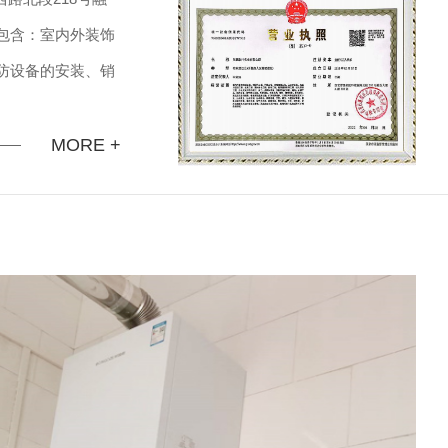
围包含：室内外装饰
防设备的安装、销
;家用电器、卫
暖设备、制冷设
MORE +
01
想要