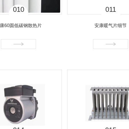
02
03
安康贝力菲壁挂炉
安康贝力菲壁挂炉
结构特点：..、节能。