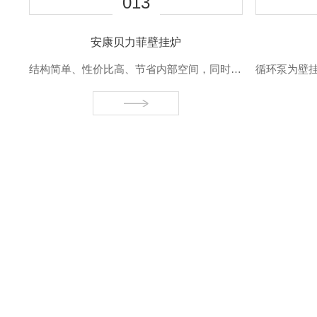
05
安康暖气片安装
主燃烧器为燃烧后产生的烟气与系统内水进行热交换的部件，它的外表面为薄翅片，厚度和距离完全按要求进行设计，在锅炉尺寸要求较小的情况下，..足够的换热面积及换热的..性。换热器表面进行了..的防腐处理，..了使用寿命要求。由于热交换器为高温受热元件，人们可能担心结垢现象的存在，事实上，这种担心是多余的。热交换器结构合理